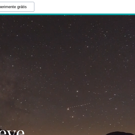
erimente grátis
eve