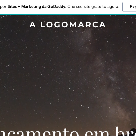
 por
Sites + Marketing da GoDaddy.
Crie seu site gratuito agora.
Exp
A LOGOMARCA
Lançamento em br